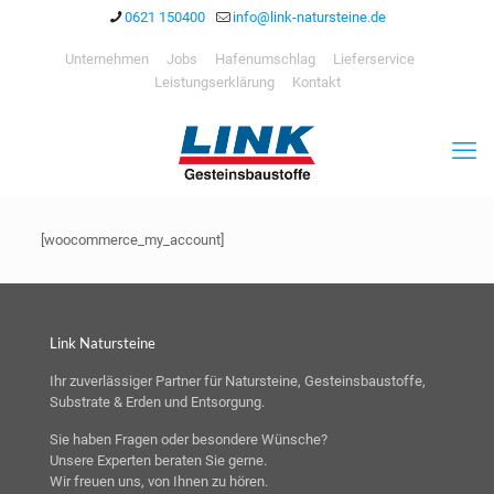
0621 150400
info@link-natursteine.de
Unternehmen
Jobs
Hafenumschlag
Lieferservice
Leistungserklärung
Kontakt
[woocommerce_my_account]
Link Natursteine
Ihr zuverlässiger Partner für Natursteine, Gesteinsbaustoffe,
Substrate & Erden und Entsorgung.
Sie haben Fragen oder besondere Wünsche?
Unsere Experten beraten Sie gerne.
Wir freuen uns, von Ihnen zu hören.