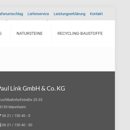
afenumschlag
Lieferservice
Leistungserklärung
Kontakt
G
NATURSTEINE
RECYCLING-BAUSTOFFE
Paul Link GmbH & Co. KG
ruchtbahnhofstraße 25-33
8159 Mannheim
06 21 / 150 40 - 0
06 21 / 150 40 - 50