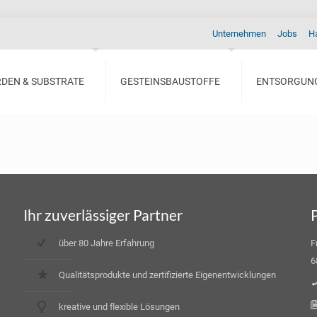
Unternehmen
Jobs
H
RDEN & SUBSTRATE
GESTEINSBAUSTOFFE
ENTSORGUN
Ihr zuverlässiger Partner
über 80 Jahre Erfahrung
F
6
Qualitätsprodukte und zertifizierte Eigenentwicklungen
kreative und flexible Lösungen