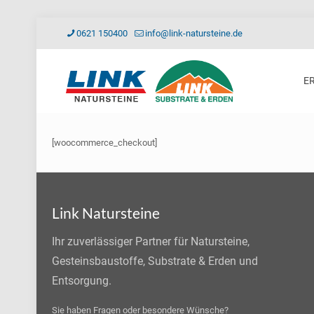
0621 150400
info@link-natursteine.de
E
[woocommerce_checkout]
Link Natursteine
Ihr zuverlässiger Partner für Natursteine,
Gesteinsbaustoffe, Substrate & Erden und
Entsorgung.
Sie haben Fragen oder besondere Wünsche?