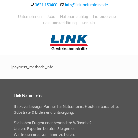
0621 150400
info@link-natursteine.de
Unternehmen
Jobs
Hafenumschlag
Lieferservice
Leistungserklärung
Kontakt
[payment_methods_info]
Link Natursteine
Ihr zuverlässiger Partner für Natursteine, Gesteinsbaustoffe,
Substrate & Erden und Entsorgung.
Sie haben Fragen oder besondere Wünsche?
Unsere Experten beraten Sie gerne.
Wir freuen uns, von Ihnen zu hören.